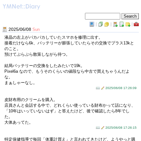
|
|
|
2025/06/08
Sun
液晶の左上がパカパカしていたスマホを修理に出す。
接着だけなら6k、バッテリーが膨張していたらその交換でプラス13kと
のこと。
預けてぶらぶら散策しながら待つ。
結局バッテリーの交換をしたみたいで19k。
Pixel6a なので、もうそのくらいの値段なら中古で買えちゃうんだよ
な。
まぁしゃーなし。
2025/06/08 17:26:09
皮財布用のクリームを購入。
店員さんと会話する中で、どれくらい使っている財布かって話になり、
「10年はいっていないはず」と答えたけど、後で確認したら8年でし
た。
大体あってた。
2025/06/08 17:26:15
特定保健指導で毎回「体重計買え」と言われてきたけど、ようやっと購