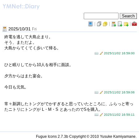
|
|
|
2025/10/31
Fri
終電を逃して大島止まり。
そう、まただよ。
大島からてくてく歩いて帰る。
2025/11/02 16:59:00
ひと眠りしてから10人を相手に面談。
夕方からはまた宴会。
今日も元気。
2025/11/02 16:59:06
常々新調したトングがでかすぎると思っていたところに、ふらっと寄っ
たニトリにトングが L・M・S とあったのでSを購入。
2025/11/02 16:59:11
Fugue Icons 2.7.3b Copyright © 2010 Yusuke Kamiyamane.