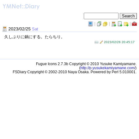
|
|
|
2023/02/25
Sat
久しぶりに鍋にする。たらちり。
2023/02/26 20:45:17
Fugue Icons 2.7.3b Copyright © 2010 Yusuke Kamiyamane.
(
http://p.yusukekamiyamane.com/
)
FSDiary Copyright © 2002-2010 Naya Osaka. Powered by Perl 5.010001.