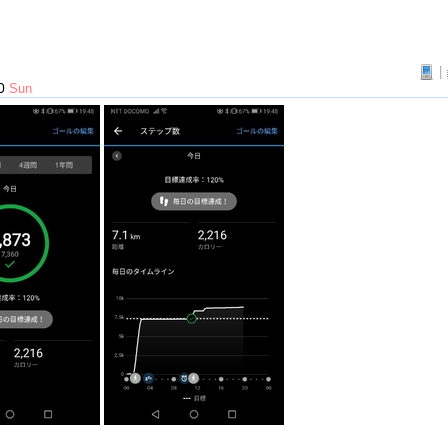
|
10
Sun