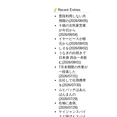
Recent Entries
普段利用しない共
用階の(2026/08/05)
十徳の古民家営業
が今日から
(2026/08/04)
イヤーピースが根
元から(2026/08/03)
しそを(2026/08/02)
うなぎの白焼きで
日本酒 四合一本飲
む(2026/08/01)
7月末期限の作業が
一段落した
(2026/07/31)
出社して社用携帯
を(2026/07/30)
ムヒパッチはあん
ぱんまんの
(2026/07/29)
右袖に血痕。
(2026/07/28)
ケイジャンスパイ
スと味ぽんスパイ