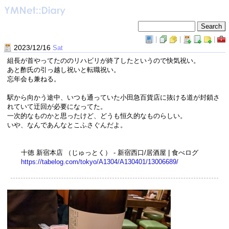
|
|
|
2023/12/16
Sat
組長が首やってたののリハビリが終了したというので快気祝い。
あと酢氏の引っ越し祝いと転職祝い。
忘年会も兼ねる。
駅から向かう途中、いつも通っていた小田急百貨店に抜ける道が封鎖さ
れていて迂回が必要になってた。
一次的なものかと思ったけど、どうも恒久的なものらしい。
いや、なんであんなとこふさぐんだよ。
十徳 新宿本店 （じゅっとく） - 新宿西口/居酒屋 | 食べログ
https://tabelog.co​m/tokyo/A1304/A130401/13006689/