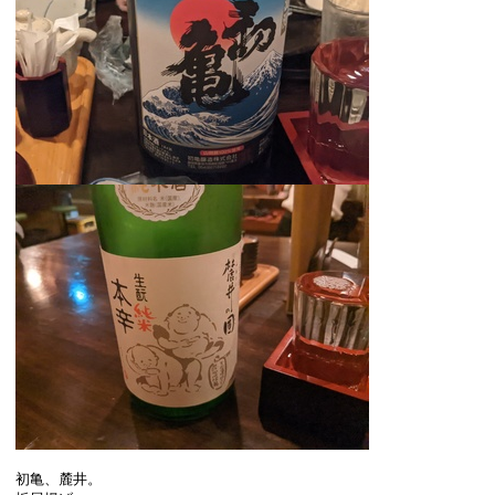
初亀、麓井。