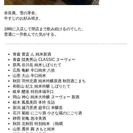
奈良萬、雪の茅舎。
牛すじのお好み焼き。
18時に入店して閉店まで飲み続けるのでした。
普通に一升飲んでた気がする。
青森 豊盃 ん 純米新酒
青森 陸奥男山 CLASSIC ヌーヴォー
群馬 谷川岳 純米しぼりたて
広島 亀齢 辛口純米 八拾
山形 大山 辛口純米
秋田 羽州北鹿 純米吟醸原酒 秋田酒こまち
和歌山 紀土 純米吟醸 しぼりたて
岐阜 醴泉 特別本城辛口
岡山 神心 純米大吟醸 ヌーヴォー 新酒
栃木 鳳凰美田 本吟 生詰
新潟 越乃景虎 超辛口 本醸造
石川 菊姫 にごり酒 小さな蔵のにごり酒
静岡 初亀 急冷美酒
秋田 北秋田 特別純米 （熱燗
山形 麓井 圓 きもと純米