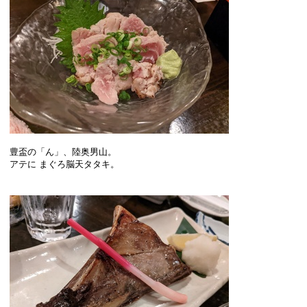
豊盃の「ん」、陸奥男山。
アテに まぐろ脳天タタキ。