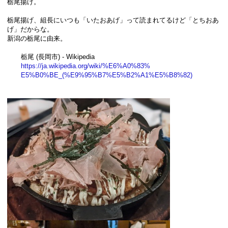
栃尾揚げ。
栃尾揚げ、組長にいつも「いたおあげ」って読まれてるけど「とちおあ
げ」だからな。
新潟の栃尾に由来。
栃尾 (長岡市) - Wikipedia
https://ja.wikiped​ia.org/wiki/%E6%A0%83%​
E5%B0%BE_(%E9%95%B7%​E5%B2%A1%E​5%B8%82)