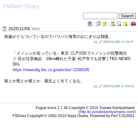
|
|
|
2025/11/05
Wed
前歯がぐらついているのでパリパリ海苔のおにぎりは我慢。
2025/11/08 17:19:27
「イノシシが走っている」東京･江戸川区でイノシシの目撃相次
ぐ 区が注意喚起 10km離れた千葉･松戸市でも目撃 | TBS NEWS
DIG
https://newsdig.tb​s.co.jp/articles/-/2268195
猿とか熊とか猪とか、最近よく出てくるな。
2025/11/08 17:20:13
Fugue Icons 2.7.3b Copyright © 2010 Yusuke Kamiyamane.
(
http://p.yusukekamiyamane.com/
)
FSDiary Copyright © 2002-2010 Naya Osaka. Powered by Perl 5.010001.