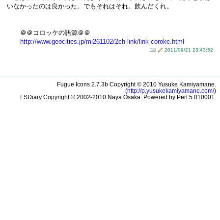
いなかったのは良かった。でもそれはそれ。飲んだくれ。
＠＠コロッケの語源＠＠
http://www.geocit​ies.jp/mi261102/2ch-link/link-coroke.htm​l
2011/09/21 23:43:52
Fugue Icons 2.7.3b Copyright © 2010 Yusuke Kamiyamane.
(
http://p.yusukekamiyamane.com/
)
FSDiary Copyright © 2002-2010 Naya Osaka. Powered by Perl 5.010001.