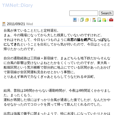
|
|
|
2011/09/21
Wed
台風が来ていることだしと定時退社。
まぁ、今の職場になってから大した残業していないのですけれど。
それはそれとして、今日もいつものように
出窓の脇を網戸にしっぱなし
にしてきた
ということを出社してから気が付いたので、今日はとっとと
帰りたかったのです。
自分の通勤経路は三田線＋新宿線で、まぁどちらも地下鉄だからそんな
に台風の影響は受けないよねとたかをくくっていたのですが、東大島－
船堀区間という荒川横断で部分的に地上にでている区間があったおかげ
で新宿線が全区間運転見合わせとかいう事態に。
とりあえず車内で力なくぎゃあともらしてうなだれる＠浜町。
結局、普段は1時間かからない通勤時間が、今夜は4時間近くかかりまし
た。まったくもう。
運転が再開した頃にはすっかり台風が通過した後でしたが、なんだかや
るせなかったのでコロッケを買って帰って飲んだくれるのでした。
出窓は強風で勝手に閉まったようで、特に水浸しになっていたりとかは